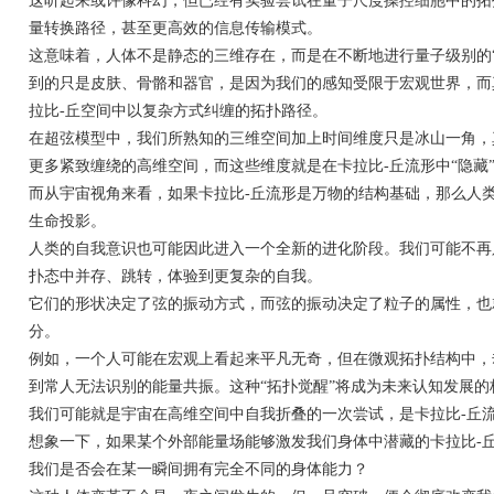
这听起来或许像科幻，但已经有实验尝试在量子尺度操控细胞中的拓
量转换路径，甚至更高效的信息传输模式。
这意味着，人体不是静态的三维存在，而是在不断地进行量子级别的“折
到的只是皮肤、骨骼和器官，是因为我们的感知受限于宏观世界，而
拉比-丘空间中以复杂方式纠缠的拓扑路径。
在超弦模型中，我们所熟知的三维空间加上时间维度只是冰山一角，
更多紧致缠绕的高维空间，而这些维度就是在卡拉比-丘流形中“隐藏
而从宇宙视角来看，如果卡拉比-丘流形是万物的结构基础，那么人
生命投影。
人类的自我意识也可能因此进入一个全新的进化阶段。我们可能不再
扑态中并存、跳转，体验到更复杂的自我。
它们的形状决定了弦的振动方式，而弦的振动决定了粒子的属性，也
分。
例如，一个人可能在宏观上看起来平凡无奇，但在微观拓扑结构中，
到常人无法识别的能量共振。这种“拓扑觉醒”将成为未来认知发展的
我们可能就是宇宙在高维空间中自我折叠的一次尝试，是卡拉比-丘流
想象一下，如果某个外部能量场能够激发我们身体中潜藏的卡拉比-
我们是否会在某一瞬间拥有完全不同的身体能力？