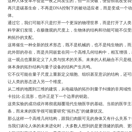
这种人体变革不会是一夜之间发生的，但一旦突破，便会彻底改变我
再只是碳基生命，不再是DNA控制下的被动适应者，而是变成一个
体。
通过它，我们可能不只是打开一个更深的物理世界，而是打开了人类
科学家们发现，在极微观的尺度上，生物体的结构和功能可能不仅受
构拓扑的支配。
这将催生一种全新的技术形态，既不是机械的，也不是纯生物的，而
此外部的存在，而是共同嵌套在同一个高维几何结构中，相互增强，
这一观点也重新定义了人类与技术的关系。未来的人机融合不只是植
体本身的拓扑结构与量子设备的结构产生共鸣。
它不仅可能在量子尺度上重新定义细胞、组织甚至意识的结构，还可
让人类的形态进入另一个维度。
从二维的地图到三维的建筑，从电磁场的拓扑到量子纠缠的非局域性
卡拉比-丘流形，也许正是下一个边界的钥匙。
这类实验的成功或许将彻底颠覆现代生物医学的基础。当前的医学主
条，而未来的医学很可能要研究“拓扑态”的健康状况。
那么这样一个高维几何结构，跟我们肉眼可见的身体又有什么关系？
当我们谈论人体的未来进化时，大多数人想到的是更强健的肌肉、更