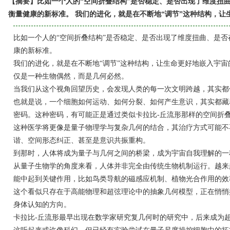
【摘要】比如一个人的“空间折叠结构”是否稳定、是否出现了维度扭
衡量健康的新标准。 我们的进化，就是在不断地“调节”这种结构，让
比如一个人的“空间折叠结构”是否稳定、是否出现了维度扭曲、是
康的新标准。
我们的进化，就是在不断地“调节”这种结构，让生命更好地嵌入宇
仅是一种生物偶然，而是几何必然。
当我们从这个视角回望历史，会发现人类的每一次文明跨越，其实都
也就是说，一个细胞如何运动、如何分裂、如何产生意识，其实都藏
密码。这种密码，有可能正是通过类似卡拉比-丘流形那样的空间折
这种医学将更像是量子物理学与复杂几何的结合，其治疗方式可能不
谐、空间形态纠正、甚至是意识共振重构。
到那时，人体将成为量子与几何之间的桥梁，成为宇宙自我理解的一种
从量子生物学的角度来看，人体并非完全由传统生物机制运行。越来
能中起到关键作用，比如鸟类导航的磁感应机制、植物光合作用的效
这个看似只存在于高能物理和超弦理论中的抽象几何模型，正在悄悄
身体认知的方向。
卡拉比-丘流形最早出现在数学家研究复几何时的研究中，后来成为