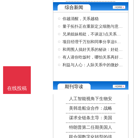
综合新闻
你越清醒，关系越稳
量子拓扑正在重新定义细胞与意识的关系。
兄弟姐妹相处，不谈这3点关系更好
项目经理千万别和同事分享这6件事，关系再好也
和周围人搞好关系的秘诀：好处独享不要炫耀；
有人请你吃饭时，哪怕关系再好，也要记得三不
利益与人心：人际关系中的微妙平衡
期刊导读
在线投稿
人工智能视角下生物安
美韩造船业合作：战略
谋求全链条主导：美国
特朗普第二任期美国人
联合国数字化转型的战