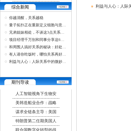
利益与人心：人际
综合新闻
你越清醒，关系越稳
量子拓扑正在重新定义细胞与意识的关系。
兄弟姐妹相处，不谈这3点关系更好
项目经理千万别和同事分享这6件事，关系再好也
和周围人搞好关系的秘诀：好处独享不要炫耀；
有人请你吃饭时，哪怕关系再好，也要记得三不
利益与人心：人际关系中的微妙平衡
期刊导读
人工智能视角下生物安
美韩造船业合作：战略
谋求全链条主导：美国
特朗普第二任期美国人
联合国数字化转型的战